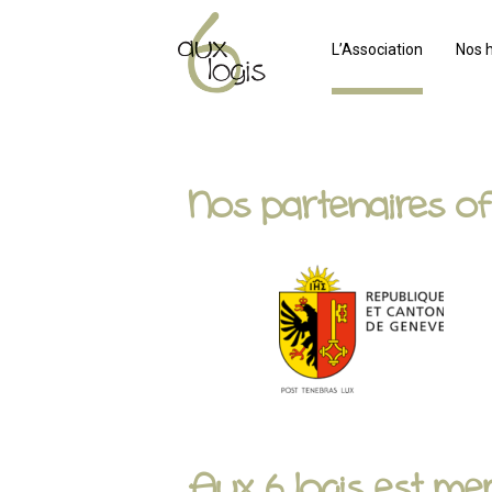
L’Association
Nos 
Nos partenaires off
Aux 6 logis est m