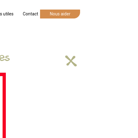
s utiles
Contact
Nous aider
+
es